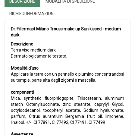
DESCRIZIONE
MODALITÀ DI SPEDIZIONE
RICHIEDI INFORMAZIONI
Dr. Fillermast Milano Trouss make up Sun kissed - medium
dark
Descrizione
Terra viso medium dark.
Dermatologicamente testato.
Modalità d'uso
Applicare la terra con un pennello o piumino concentrandosi
su tempie, parte alta degli zigomi e mascella.
componenti
Mica, synthetic fluorphlogopite, Triisostearin, aluminum
starch Octenylsuccinate, zinc stearate, caprylyl Glycol,
octyldodecanol, tocopheryl acetate, Sodium hyaluronate,
parfum, Citrus aurantium Bergamia fruit oil, limonene,
linalool. +/-: CI 77891, CI 77492, CI 77491, CI 77499
Avvertenze