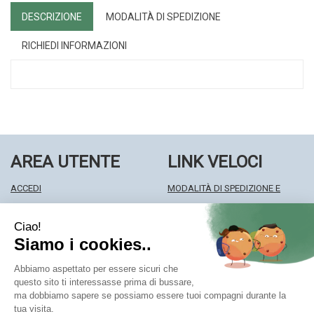
DESCRIZIONE
MODALITÀ DI SPEDIZIONE
RICHIEDI INFORMAZIONI
AREA UTENTE
LINK VELOCI
ACCEDI
MODALITÀ DI SPEDIZIONE E
REGISTRATI
RITIRO
WISHLIST
MODALITÀ DI PAGAMENTO
ISCRIZIONE ALLA NEWSLETTER
INFORMATIVA PRIVACY
CONDIZIONI DI VENDITA
Farmacia Centrale Srl
- Via Matteotti 18 22063 Cantù (CO)