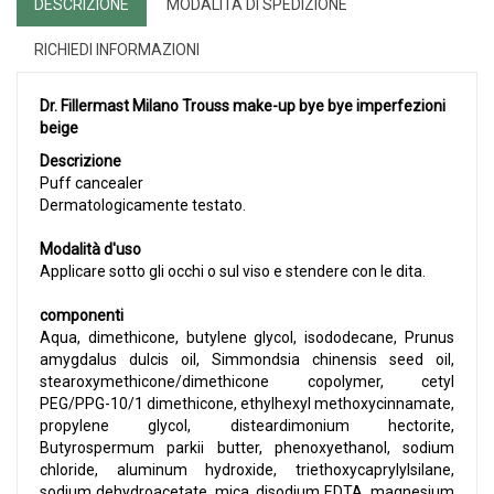
DESCRIZIONE
MODALITÀ DI SPEDIZIONE
RICHIEDI INFORMAZIONI
Dr. Fillermast Milano Trouss make-up bye bye imperfezioni
beige
Descrizione
Puff cancealer
Dermatologicamente testato.
Modalità d'uso
Applicare sotto gli occhi o sul viso e stendere con le dita.
componenti
Aqua, dimethicone, butylene glycol, isododecane, Prunus
amygdalus dulcis oil, Simmondsia chinensis seed oil,
stearoxymethicone/dimethicone copolymer, cetyl
PEG/PPG-10/1 dimethicone, ethylhexyl methoxycinnamate,
propylene glycol, disteardimonium hectorite,
Butyrospermum parkii butter, phenoxyethanol, sodium
chloride, aluminum hydroxide, triethoxycaprylylsilane,
sodium dehydroacetate, mica, disodium EDTA, magnesium