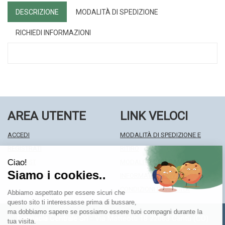
DESCRIZIONE
MODALITÀ DI SPEDIZIONE
RICHIEDI INFORMAZIONI
AREA UTENTE
LINK VELOCI
ACCEDI
MODALITÀ DI SPEDIZIONE E
REGISTRATI
RITIRO
WISHLIST
MODALITÀ DI PAGAMENTO
ISCRIZIONE ALLA NEWSLETTER
INFORMATIVA PRIVACY
CONDIZIONI DI VENDITA
Farmacia Centrale Srl
- Via Matteotti 18 22063 Cantù (CO)