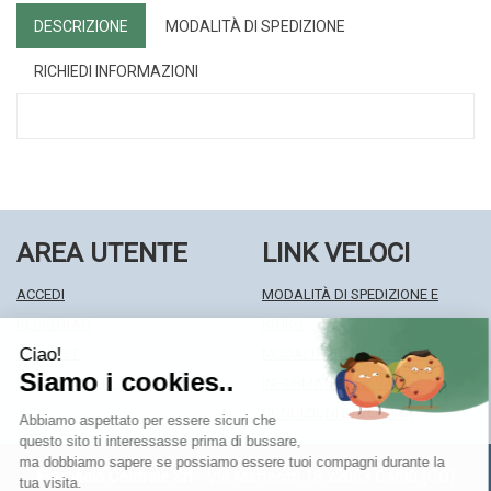
DESCRIZIONE
MODALITÀ DI SPEDIZIONE
RICHIEDI INFORMAZIONI
AREA UTENTE
LINK VELOCI
ACCEDI
MODALITÀ DI SPEDIZIONE E
REGISTRATI
RITIRO
WISHLIST
MODALITÀ DI PAGAMENTO
ISCRIZIONE ALLA NEWSLETTER
INFORMATIVA PRIVACY
CONDIZIONI DI VENDITA
Farmacia Centrale Srl
- Via Matteotti 18 22063 Cantù (CO)