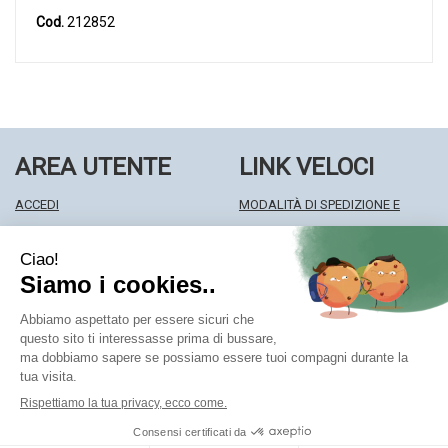
Cod.
212852
AREA UTENTE
LINK VELOCI
ACCEDI
MODALITÀ DI SPEDIZIONE E
REGISTRATI
RITIRO
WISHLIST
MODALITÀ DI PAGAMENTO
ISCRIZIONE ALLA NEWSLETTER
INFORMATIVA PRIVACY
CONDIZIONI DI VENDITA
Farmacia Centrale Srl
- Via Matteotti 18 22063 Cantù (CO)
mf.prenofa@gmail.com
|
Tel.: 031715128
| P.Iva: 03677790135 |
Numero R.E.A.: CO327309