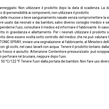
nneggiato. Non utilizzare il prodotto dopo la data di scadenza. La d
i ipersensibilità ai componenti, non utilizzare il prodotto.
 delle mucose o lieve sanguinamento nasale senza compromettere la sicu
ato dai neonati e dai bambini, salvo diverso consiglio medico e se ne
sospenderne l’uso, consultare il medico ed informare il fabbricante. In cas
tto in gravidanza e allattamento. Per i neonati utilizzare il prodotto 
to deve essere svolta sotto controllo del medico che ne può valutare le p
TONIC SPRAY, inviare una segnalazione al fabbricante, al Ministero del
o con gli occhi; nel caso lavarli con acqua. Tenere il prodotto lontano dalla
o fresco e asciutto. Attenzione Contenitore pressurizzato: può scoppiare
on perforare né bruciare, neppure dopo l’uso.
50 °C/122 °F. Tenere fuori dalla portata dei bambini. Non fare uso divers