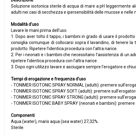
Descrizione
Soluzione isotonica sterile di acqua di mare a pH leggermente alca
adulti nei casi di secchezza e ipersensibilità delle mucose e nell
Modalità d'uso
Lavare le mani prima dell’uso.
1. Dopo aver tolto il tappo, i bambini in grado di usare il prod
consiglia comunque di collocarsi sopra il lavandino, di tenere la t
prodotto. Ripetere l'identica procedura con l'altra narice.
2. Per i neonati e i bambini che necessitano l’assistenza di un adu
ripetere l'identica procedura con l’altra narice.
3. Dopo ogni utilizzo lavare e asciugare sempre l’erogatore e chiu
Tempi di erogazione e frequenza d'uso
- TONIMER ISOTONIC SPRAY NORMAL (adulti): premere sull’erogatore
- TONIMER ISOTONIC SPRAY SOFT (adulti): premere sull’erogatore pe
- TONIMER ISOTONIC SPRAY STRONG (adulti): premere sull’erogatore
- TONIMER ISOTONIC BABY SPRAY (neonati e bambini): premere sull’
Componenti
Aqua (water), maris aqua (sea water) 27,32%.
Sterile.