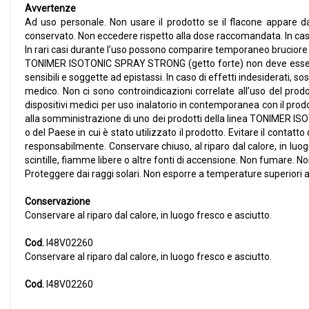
Avvertenze
Ad uso personale. Non usare il prodotto se il flacone appare da
conservato. Non eccedere rispetto alla dose raccomandata. In caso d
In rari casi durante l’uso possono comparire temporaneo bruciore
TONIMER ISOTONIC SPRAY STRONG (getto forte) non deve essere us
sensibili e soggette ad epistassi. In caso di effetti indesiderati, 
medico. Non ci sono controindicazioni correlate all’uso del prodo
dispositivi medici per uso inalatorio in contemporanea con il prodot
alla somministrazione di uno dei prodotti della linea TONIMER ISO
o del Paese in cui è stato utilizzato il prodotto. Evitare il contatt
responsabilmente. Conservare chiuso, al riparo dal calore, in luog
scintille, fiamme libere o altre fonti di accensione. Non fumare. N
Proteggere dai raggi solari. Non esporre a temperature superiori a 
Conservazione
Conservare al riparo dal calore, in luogo fresco e asciutto.
Cod.
I48V02260
Conservare al riparo dal calore, in luogo fresco e asciutto.
Cod.
I48V02260