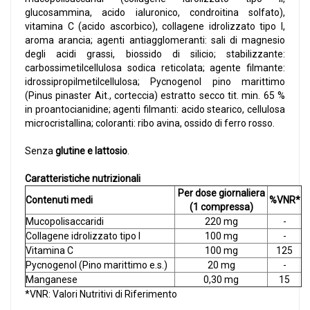
glucosammina, acido ialuronico, condroitina solfato),
vitamina C (acido ascorbico), collagene idrolizzato tipo I,
aroma arancia; agenti antiagglomeranti: sali di magnesio
degli acidi grassi, biossido di silicio; stabilizzante:
carbossimetilcellulosa sodica reticolata; agente filmante:
idrossipropilmetilcellulosa; Pycnogenol pino marittimo
(Pinus pinaster Ait., corteccia) estratto secco tit. min. 65 %
in proantocianidine; agenti filmanti: acido stearico, cellulosa
microcristallina; coloranti: ribo avina, ossido di ferro rosso.
Senza
glutine e lattosio
.
Caratteristiche nutrizionali
Per dose giornaliera
Contenuti medi
%VNR*
(1 compressa)
Mucopolisaccaridi
220 mg
-
Collagene idrolizzato tipo I
100 mg
-
Vitamina C
100 mg
125
Pycnogenol (Pino marittimo e.s.)
20 mg
-
Manganese
0,30 mg
15
*VNR: Valori Nutritivi di Riferimento