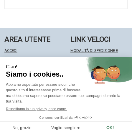
AREA UTENTE
LINK VELOCI
ACCEDI
MODALITÀ DI SPEDIZIONE E
REGISTRATI
RITIRO
WISHLIST
MODALITÀ DI PAGAMENTO
ISCRIZIONE ALLA NEWSLETTER
INFORMATIVA PRIVACY
CONDIZIONI DI VENDITA
Farmacia Centrale Srl
- Via Matteotti 18 22063 Cantù (CO)
mf.prenofa@gmail.com
|
Tel.: 031715128
| P.Iva: 03677790135 |
Numero R.E.A.: CO327309
Powered by
Prenofa
Web Design
Fulcri srl