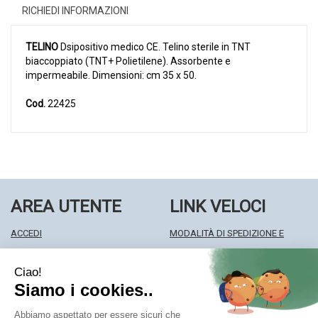
RICHIEDI INFORMAZIONI
TELINO
Dsipositivo medico CE. Telino sterile in TNT
biaccoppiato (TNT+ Polietilene). Assorbente e
impermeabile. Dimensioni: cm 35 x 50.
Cod.
22425
AREA UTENTE
LINK VELOCI
ACCEDI
MODALITÀ DI SPEDIZIONE E
REGISTRATI
RITIRO
WISHLIST
MODALITÀ DI PAGAMENTO
ISCRIZIONE ALLA NEWSLETTER
INFORMATIVA PRIVACY
CONDIZIONI DI VENDITA