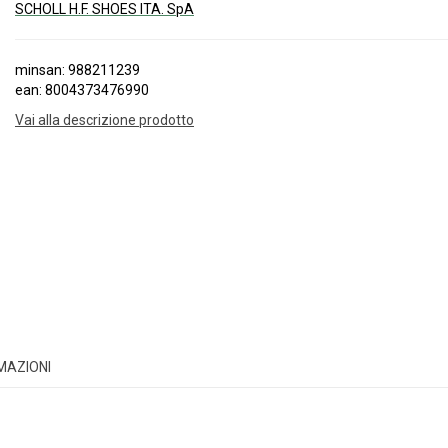
SCHOLL H.F. SHOES ITA. SpA
minsan: 988211239
ean: 8004373476990
Vai alla descrizione prodotto
RMAZIONI