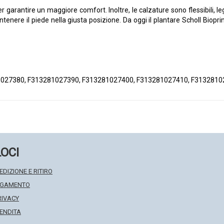
garantire un maggiore comfort. Inoltre, le calzature sono flessibili, leg
enere il piede nella giusta posizione. Da oggi il plantare Scholl Bio
027380, F313281027390, F313281027400, F313281027410, F313281
LOCI
EDIZIONE E RITIRO
PAGAMENTO
RIVACY
VENDITA