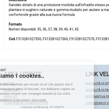
Descrizione
Sandalo dotato di una protezione morbida sull'infradito stesso per 
plantare in sughero naturale e gomma studiato per aiutare a mant
confortevole grazie alla sua nuova formula.
Formato
Numeri disponibili: 35, 36, 37, 38, 39, 40, 41, 42.
Cod.
F313281027350, F313281027360, F313281027370, F313281
AREA UTENTE
LINK VE
ACCEDI
MODALITÀ DI SP
REGISTRATI
MODALITÀ DI 
WISHLIST
INFORMATIVA P
ISCRIZIONE ALLA NEWSLETTER
CONDIZIONI DI 