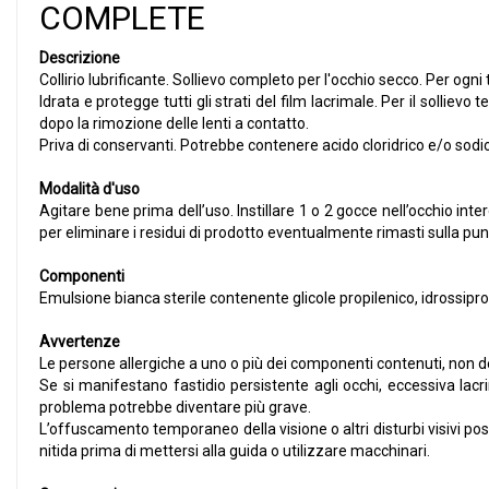
COMPLETE
Descrizione
Collirio lubrificante. Sollievo completo per l'occhio secco. Per ogni t
Idrata e protegge tutti gli strati del film lacrimale. Per il solli
dopo la rimozione delle lenti a contatto.
Priva di conservanti. Potrebbe contenere acido cloridrico e/o sodio 
Modalità d'uso
Agitare bene prima dell’uso. Instillare 1 o 2 gocce nell’occhio inte
per eliminare i residui di prodotto eventualmente rimasti sulla punt
Componenti
Emulsione bianca sterile contenente glicole propilenico, idrossipropi
Avvertenze
Le persone allergiche a uno o più dei componenti contenuti, non 
Se si manifestano fastidio persistente agli occhi, eccessiva lacri
problema potrebbe diventare più grave.
L’offuscamento temporaneo della visione o altri disturbi visivi pos
nitida prima di mettersi alla guida o utilizzare macchinari.