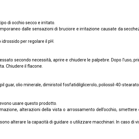
ipo di occhio secco e irritato.
evo temporaneo dalle sensazioni di bruciore e irritazione causate da sec
idrossido per regolare il pH.
ressato secondo necessità, aprire e chiudere le palpebre. Dopo l’uso, pri
a. Chiudere il flacone.
l guar, olio minerale, dimiristoil fosfatidilglicerolo, poliossil-40-stearat
devono usare questo prodotto.
mazione, alterazioni della vista o arrossamento dell’occhio, smettere di
sono alterare la capacità di guidare o utilizzare macchinari. In caso di v