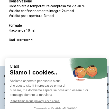
Conservazione
Conservare a temperatura compresa tra 2 e 30 °C.
Validità confezionamento integro: 24 mesi.
Validità post-apertura: 3 mesi.
Formato
Flacone da 10 ml.
Cod.
100280271
AREA UTENTE
LINK VE
ACCEDI
MODALITÀ DI SP
REGISTRATI
MODALITÀ DI 
WISHLIST
INFORMATIVA P
ISCRIZIONE ALLA NEWSLETTER
CONDIZIONI DI 