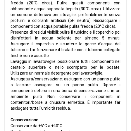
fredda (20°C circa). Pulire questi componenti con
abbondante acqua saponata tiepida (30°C circa). Utilizzare
un comune detersivo per stoviglie, preferibilmente senza
profumi e coloranti artificiali (pH neutro). Risciacquare i
componenti con acqua potabile pulita fredda (20°C circa).
Presenza di residui visibili: pulire il tubicino e il coperchio poi
disinfettarli in acqua bollente per almeno 5 minuti.
Asciugare il coperchio e scuotere le gocce d'acqua dal
tubicino e far funzionare il tiralatte con il tubicino collegato
finché non è asciutto.
Lavaggio in lavastoviglie: posizionare tutti i componenti nel
cestello superiore o nello scomparto per le posate.
Utilizzare un normale detergente per lavastoviglie.
Asciugatura/conservazione: asciugare con un panno pulito
o lasciare asciugare su un panno pulito. Riporre i
componenti detersi in una borsa di conservazione o in un
ambiente puliti. Non conservare i componenti in
contenitori/borse a chiusura ermetica. È importante far
asciugare tutta l'umidità residua.
Conservazione
Conservare da +5°C a +40°C.