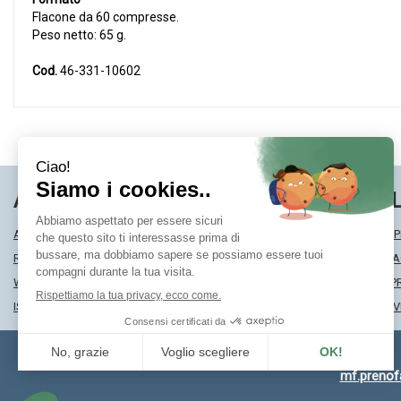
Flacone da 60 compresse.
Peso netto: 65 g.
Cod.
46-331-10602
AREA UTENTE
LINK VE
ACCEDI
MODALITÀ DI SP
REGISTRATI
MODALITÀ DI 
WISHLIST
INFORMATIVA P
ISCRIZIONE ALLA NEWSLETTER
CONDIZIONI DI 
mf.preno