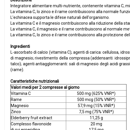
Descrizione
Integratore alimentare multi-nutriente, contenente vitamina C, min
La vitamina C, lo zinco e il rame contribuiscono alla normale funz
L'echinacea supporta le difese naturali dell'organismo.
La vitamina C e il magnesio contribuiscono alla riduzione della s
La vitamina C, il magnesio e il rame contribuiscono al normale m
La vitamina C, lo zinco e il rame contribuiscono alla protezione dell
Ingredienti
L-ascorbato di calcio (vitamina C); agenti di carica: cellulosa, idro
di magnesio; rivestimento della compressa (addensanti: idrossipropilm
talco); agenti antiagglomeranti: sali di magnesio degli acidi grassi
(rame).
Caratteristiche nutrizionali
Valori medi per 2 compresse al giorno
Vitamina C
500 mg (625% VNR*)
Rame
500 mcg (50% VNR*)
Magnesio
57,9 mg (15% VNR*)
Zinco
7,5 mg (75% VNR*)
Elderberry fruit extract
11,25 g
Complesso flavonoide
20 mg
di cui esperidina
17,5 mg