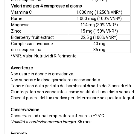
Valori medi per 4 compresse al giorno
Vitamina C
1.000 mg (1.250% VNR*)
Rame
1.000 mcg (100% VNR*)
Magnesio
114 mg (30% VNR*)
Zinco
15 mg (150% VNR*)
Elderberry fruit extract
22,5 g (100% VNR*)
Complesso flavonoide
40 mg
di cui esperidina
35 mg
*VNR: Valori Nutritivi di Riferimento.
Avvertenze
Non usare in donne in gravidanza.
Non superare la dose giornaliera raccomandata.
Tenere fuori dalla portata dei bambini al di sotto dei 3 anni di età.
Gli integratori non vanno intesi come sostituti di una dieta varia ed 
Chiedi il parere del tuo medico per determinare se questo integrat
Conservazione
Conservare ad una temperatura inferiore a +25°C.
Validità a confezionamento integro
: 36 mesi.
Formato