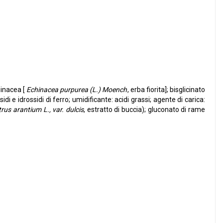
hinacea [
Echinacea purpurea (L.) Moench
, erba fiorita]; bisglicinato
di e idrossidi di ferro; umidificante: acidi grassi; agente di carica:
trus arantium L., var. dulcis
, estratto di buccia); gluconato di rame