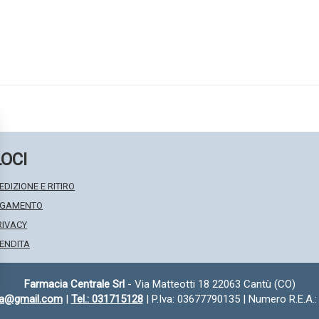
LOCI
EDIZIONE E RITIRO
PAGAMENTO
RIVACY
VENDITA
Farmacia Centrale Srl
- Via Matteotti 18 22063 Cantù (CO)
fa@gmail.com
|
Tel.: 031715128
| P.Iva: 03677790135 | Numero R.E.A.