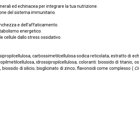
erali ed echinacea per integrare la tua nutrizione.
ione del sistema immunitario.
tanchezza e dell'affaticamento.
etabolismo energetico.
e cellule dallo stress ossidativo.
ssipropilcellulosa, carbossimetilcellulosa sodica reticolata; estratto di ec
etilcellulosa, idrossipropilcellulosa; coloranti: biossido di titanio, ossi
, biossido di silicio; bisglicinato di zinco; flavonoidi come complesso (
Ci