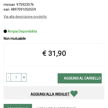
minsan: 975923576
ean: 4897091050559
Vai alla descrizione prodotto
Ampia Disponibilita
Non mutuabile
€ 31,90
Prezzo
-
+
AGGIUNGI AL CARRELLO
AGGIUNGI ALLA WISHLIST