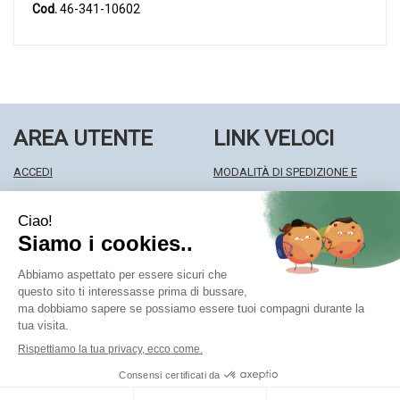
Cod.
46-341-10602
AREA UTENTE
LINK VELOCI
ACCEDI
MODALITÀ DI SPEDIZIONE E
REGISTRATI
RITIRO
WISHLIST
MODALITÀ DI PAGAMENTO
ISCRIZIONE ALLA NEWSLETTER
INFORMATIVA PRIVACY
CONDIZIONI DI VENDITA
Farmacia Centrale Srl
- Via Matteotti 18 22063 Cantù (CO)
mf.prenofa@gmail.com
|
Tel.: 031715128
| P.Iva: 03677790135 |
Numero R.E.A.: CO327309