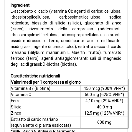
Ingredienti
L-ascorbato di cacio (vitamina C); agenti di carica: cellulosa,
idrossipropilcellulosa, carbossimetilcellulosa sodica
reticolata; biossido di silicio (silicio), gluconato di zinco
(zinco), rivestimento della compressa (addensanti:
idrossipropilmetilcellulosa, idrossipropilcellulosa; coloranti:
ossidi e idrossidi di ferro; umidificante: acidi umidificante:
acidi grassi; agente di carica: talco), estratto secco di cardo
mariano (Silybum marianum L. Gaertn., frutto), fumarato
ferroso (ferro); agenti antiagglomeranti: sali di magnesio
degli acidi grassi; D-biotina (biotina).
Caratteristiche nutrizionali
Valori medi per 1 compressa al giorno
Vitamina B7 (Biotina)
450 mcg (900% VNR*)
Vitamina C
500 mg (625% VNR*)
Ferro
4,10 mg (29% VNR*)
Silicio
40,0 mg
Zinco
12,5 mg (125% VNR*)
Estratto di cardo mariano
600 mg
(equivalente di pianta essiccata)
*VNR: Valori Nutritivi di Riferimento.