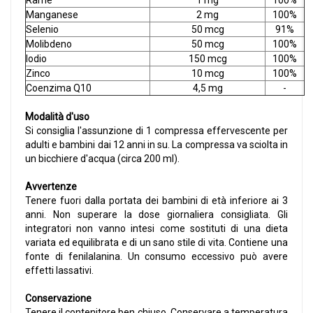
Rame
1 mg
100%
Manganese
2 mg
100%
Selenio
50 mcg
91%
Molibdeno
50 mcg
100%
Iodio
150 mcg
100%
Zinco
10 mcg
100%
Coenzima Q10
4,5 mg
-
Modalità d'uso
Si consiglia l'assunzione di 1 compressa effervescente per
adulti e bambini dai 12 anni in su. La compressa va sciolta in
un bicchiere d'acqua (circa 200 ml).
Avvertenze
Tenere fuori dalla portata dei bambini di età inferiore ai 3
anni. Non superare la dose giornaliera consigliata. Gli
integratori non vanno intesi come sostituti di una dieta
variata ed equilibrata e di un sano stile di vita. Contiene una
fonte di fenilalanina. Un consumo eccessivo può avere
effetti lassativi.
Conservazione
Tenere il contenitore ben chiuso. Conservare a temperatura