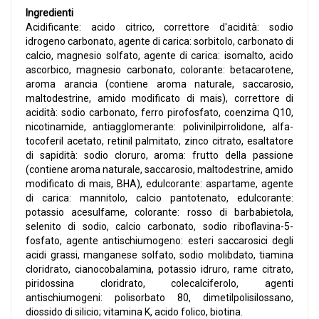
Ingredienti
Acidificante: acido citrico, correttore d'acidità: sodio
idrogeno carbonato, agente di carica: sorbitolo, carbonato di
calcio, magnesio solfato, agente di carica: isomalto, acido
ascorbico, magnesio carbonato, colorante: betacarotene,
aroma arancia (contiene aroma naturale, saccarosio,
maltodestrine, amido modificato di mais), correttore di
acidità: sodio carbonato, ferro pirofosfato, coenzima Q10,
nicotinamide, antiagglomerante: polivinilpirrolidone, alfa-
tocoferil acetato, retinil palmitato, zinco citrato, esaltatore
di sapidità: sodio cloruro, aroma: frutto della passione
(contiene aroma naturale, saccarosio, maltodestrine, amido
modificato di mais, BHA), edulcorante: aspartame, agente
di carica: mannitolo, calcio pantotenato, edulcorante:
potassio acesulfame, colorante: rosso di barbabietola,
selenito di sodio, calcio carbonato, sodio riboflavina-5-
fosfato, agente antischiumogeno: esteri saccarosici degli
acidi grassi, manganese solfato, sodio molibdato, tiamina
cloridrato, cianocobalamina, potassio idruro, rame citrato,
piridossina cloridrato, colecalciferolo, agenti
antischiumogeni: polisorbato 80, dimetilpolisilossano,
diossido di silicio; vitamina K, acido folico, biotina.