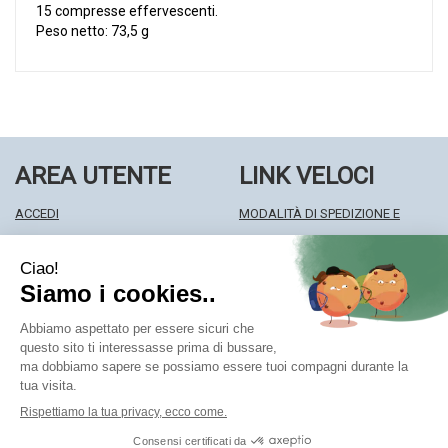
15 compresse effervescenti.
Peso netto: 73,5 g
AREA UTENTE
LINK VELOCI
ACCEDI
MODALITÀ DI SPEDIZIONE E
REGISTRATI
RITIRO
WISHLIST
MODALITÀ DI PAGAMENTO
ISCRIZIONE ALLA NEWSLETTER
INFORMATIVA PRIVACY
CONDIZIONI DI VENDITA
Farmacia Centrale Srl
- Via Matteotti 18 22063 Cantù (CO)
mf.prenofa@gmail.com
|
Tel.: 031715128
| P.Iva: 03677790135 |
Numero R.E.A.: CO327309