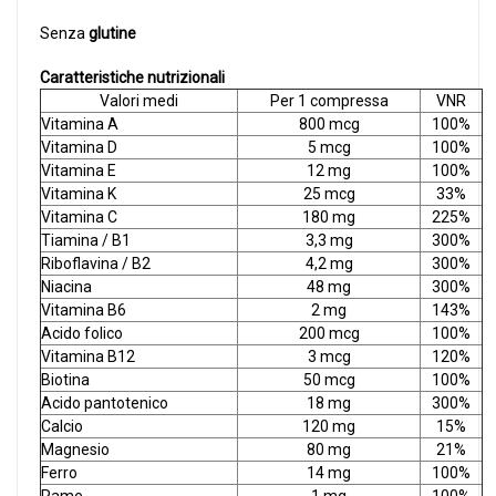
Senza
glutine
Caratteristiche nutrizionali
Valori medi
Per 1 compressa
VNR
Vitamina A
800 mcg
100%
Vitamina D
5 mcg
100%
Vitamina E
12 mg
100%
Vitamina K
25 mcg
33%
Vitamina C
180 mg
225%
Tiamina / B1
3,3 mg
300%
Riboflavina / B2
4,2 mg
300%
Niacina
48 mg
300%
Vitamina B6
2 mg
143%
Acido folico
200 mcg
100%
Vitamina B12
3 mcg
120%
Biotina
50 mcg
100%
Acido pantotenico
18 mg
300%
Calcio
120 mg
15%
Magnesio
80 mg
21%
Ferro
14 mg
100%