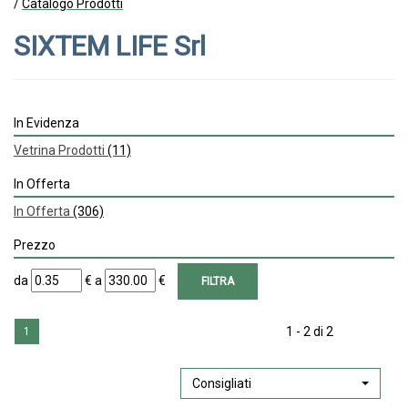
/
Catalogo Prodotti
SIXTEM LIFE Srl
In Evidenza
Vetrina Prodotti
(11)
In Offerta
In Offerta
(306)
Prezzo
filtra
filtra
da
€
a
€
da
a
1 - 2 di 2
1
Consigliati