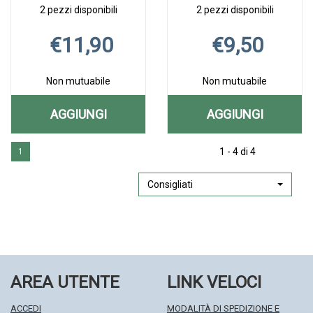
2 pezzi disponibili
2 pezzi disponibili
€11,90
€9,50
Non mutuabile
Non mutuabile
AGGIUNGI
AGGIUNGI
AGGIUNGI EPAREMA
AGGIUNGI F
Aggiungi EPAREMA
Informazioni
Aggiungi FOMENT
Informazioni
CINQUE
10CPR
1 - 4 di 4
1
CINQUE
su EPAREMA
10CPR
su FOMENTIL
30CPR AL
X
30CPR alla
CINQUE
X
10CPR
wishlist
30CPR
SUFFUMIGI alla
X
Consigliati
CARRELLO
SUFFUMIGI 
wishlist
SUFFUMIGI
CARRELLO
AREA UTENTE
LINK VELOCI
ACCEDI
MODALITÀ DI SPEDIZIONE E