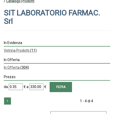
/
Catalogo Prodotti
SIT LABORATORIO FARMAC.
Srl
In Evidenza
Vetrina Prodotti
(11)
In Offerta
In Offerta
(304)
Prezzo
filtra
filtra
da
€
a
€
da
a
1 - 4 di 4
1