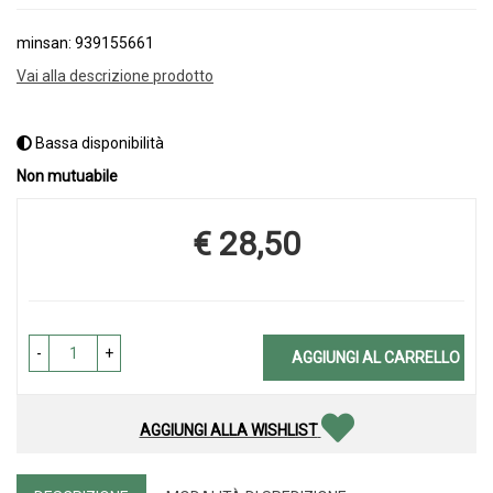
minsan: 939155661
Vai alla descrizione prodotto
Bassa disponibilità
Non mutuabile
€ 28,50
Prezzo
-
+
AGGIUNGI AL CARRELLO
AGGIUNGI ALLA WISHLIST