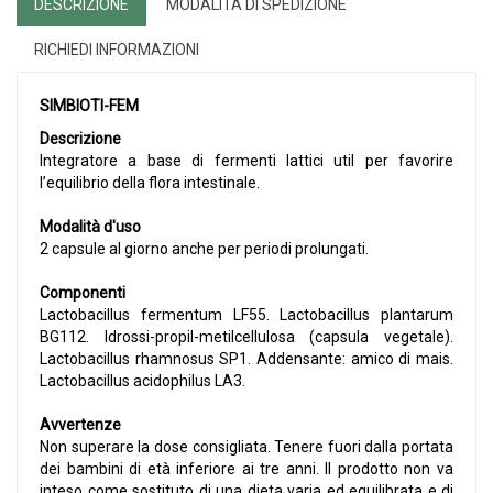
DESCRIZIONE
MODALITÀ DI SPEDIZIONE
RICHIEDI INFORMAZIONI
SIMBIOTI-FEM
Descrizione
Integratore a base di fermenti lattici util per favorire
l’equilibrio della flora intestinale.
Modalità d'uso
2 capsule al giorno anche per periodi prolungati.
Componenti
Lactobacillus fermentum LF55. Lactobacillus plantarum
BG112. Idrossi-propil-metilcellulosa (capsula vegetale).
Lactobacillus rhamnosus SP1. Addensante: amico di mais.
Lactobacillus acidophilus LA3.
Avvertenze
Non superare la dose consigliata. Tenere fuori dalla portata
dei bambini di età inferiore ai tre anni. Il prodotto non va
inteso come sostituto di una dieta varia ed equilibrata e di