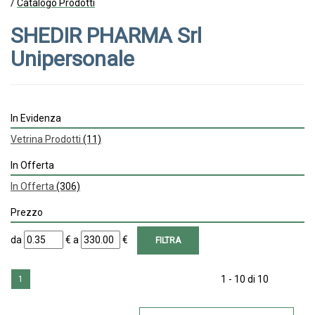
/
Catalogo Prodotti
SHEDIR PHARMA Srl
Unipersonale
In Evidenza
Vetrina Prodotti
(11)
In Offerta
In Offerta
(306)
Prezzo
filtra
filtra
da
€
a
€
da
a
1 - 10 di 10
1