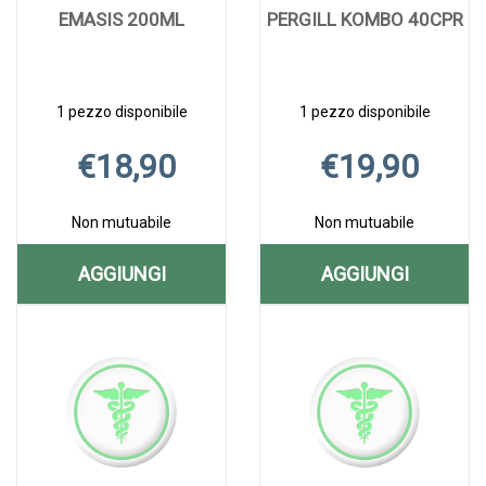
EMASIS 200ML
PERGILL KOMBO 40CPR
1 pezzo disponibile
1 pezzo disponibile
€18,90
€19,90
Non mutuabile
Non mutuabile
AGGIUNGI
AGGIUNGI
AGGIUNGI EMASIS
AGGIUNGI P
Aggiungi EMASIS
Informazioni
Aggiungi PERGILL
Informazioni
200ML AL
KOMBO
200ML alla
su EMASIS
KOMBO
su PERGILL
CARRELLO
40CPR AL
wishlist
200ML
40CPR alla
KOMBO
wishlist
40CPR
CARRELLO