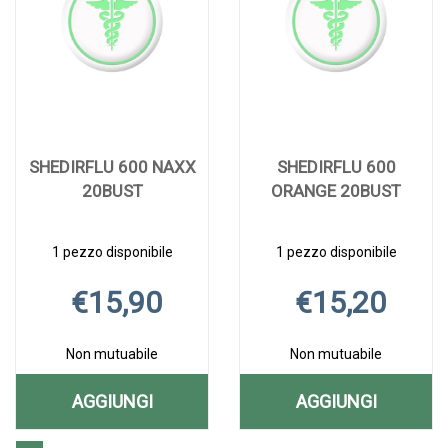
50ML alla
IPER
wishlist
50ML
50ML AL
wishlist
50ML
CARRELLO
CARRELLO
SHEDIRFLU 600 NAXX
SHEDIRFLU 600
20BUST
ORANGE 20BUST
1 pezzo disponibile
1 pezzo disponibile
€15,90
€15,20
Non mutuabile
Non mutuabile
AGGIUNGI
AGGIUNGI
AGGIUNGI SHEDIRFLU
AGGIUNGI S
Aggiungi SHEDIRFLU
Informazioni
Aggiungi SHEDIR
Informazioni