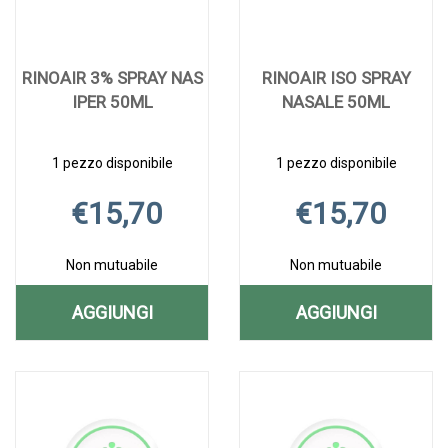
RINOAIR 3% SPRAY NAS
RINOAIR ISO SPRAY
IPER 50ML
NASALE 50ML
1 pezzo disponibile
1 pezzo disponibile
€15,70
€15,70
Non mutuabile
Non mutuabile
AGGIUNGI
AGGIUNGI
AGGIUNGI RINOAIR
AGGIUNGI R
Aggiungi RINOAIR
Informazioni
Aggiungi RINOAIR
Informazioni
3%
ISO
3%
su RINOAIR
ISO
su RINOAIR
SPRAY
SPRAY
SPRAY
3%
SPRAY
ISO
NAS
SPRAY
NASALE
SPRAY
NAS
NASALE
IPER
NAS
50ML alla
NASALE
IPER
50ML AL