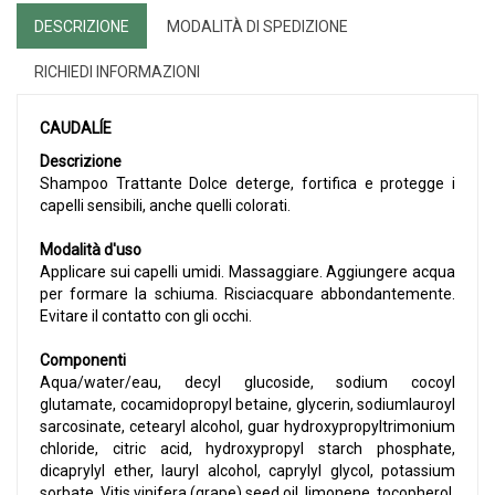
DESCRIZIONE
MODALITÀ DI SPEDIZIONE
RICHIEDI INFORMAZIONI
CAUDALÍE
Descrizione
Shampoo Trattante Dolce deterge, fortifica e protegge i
capelli sensibili, anche quelli colorati.
Modalità d'uso
Applicare sui capelli umidi. Massaggiare. Aggiungere acqua
per formare la schiuma. Risciacquare abbondantemente.
Evitare il contatto con gli occhi.
Componenti
Aqua/water/eau, decyl glucoside, sodium cocoyl
glutamate, cocamidopropyl betaine, glycerin, sodiumlauroyl
sarcosinate, cetearyl alcohol, guar hydroxypropyltrimonium
chloride, citric acid, hydroxypropyl starch phosphate,
dicaprylyl ether, lauryl alcohol, caprylyl glycol, potassium
sorbate, Vitis vinifera (grape) seed oil, limonene, tocopherol,