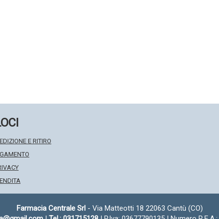
LOCI
EDIZIONE E RITIRO
PAGAMENTO
RIVACY
VENDITA
Farmacia Centrale Srl
- Via Matteotti 18 22063 Cantù (CO)
fa@gmail.com
|
Tel.: 031715128
| P.Iva: 03677790135 | Numero R.E.A.