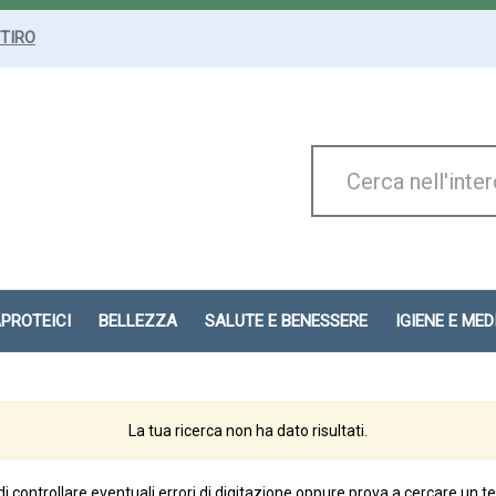
ITIRO
Cerca
Prodotto
APROTEICI
BELLEZZA
SALUTE E BENESSERE
IGIENE E ME
La tua ricerca non ha dato risultati.
di controllare eventuali errori di digitazione oppure prova a cercare un t