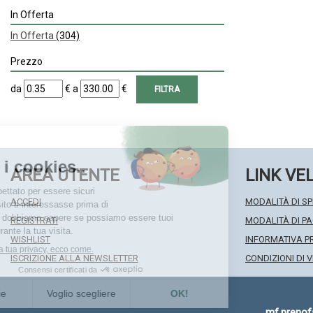
In Offerta
In Offerta
(304)
Prezzo
filtra
filtra
da
€
a
€
da
a
AREA UTENTE
LINK VE
ACCEDI
MODALITÀ DI SP
REGISTRATI
MODALITÀ DI 
WISHLIST
INFORMATIVA P
ISCRIZIONE ALLA NEWSLETTER
CONDIZIONI DI 
mf.preno