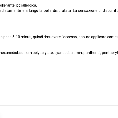
llerante, poliallergica.
diatamente e a lungo la pelle disidratata. La sensazione di discomfort
e in posa 5-10 minuti, quindi rimuovere l'eccesso, oppure applicare com
,2-hexanediol, sodium polyacrylate, cyanocobalamin, panthenol, pentaeryth