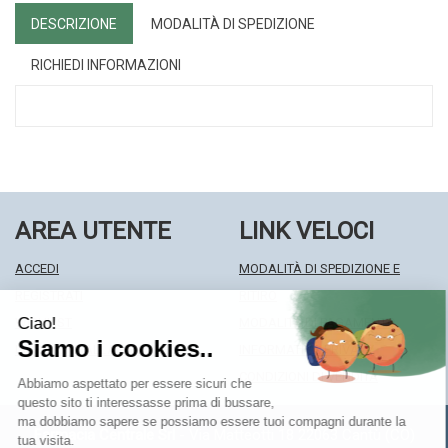
DESCRIZIONE
MODALITÀ DI SPEDIZIONE
RICHIEDI INFORMAZIONI
AREA UTENTE
LINK VELOCI
ACCEDI
MODALITÀ DI SPEDIZIONE E
REGISTRATI
RITIRO
WISHLIST
MODALITÀ DI PAGAMENTO
ISCRIZIONE ALLA NEWSLETTER
INFORMATIVA PRIVACY
CONDIZIONI DI VENDITA
Farmacia Centrale Srl
- Via Matteotti 18 22063 Cantù (CO)