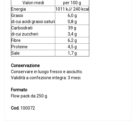
Valori medi
per 100 g
Energia
1011 kJ/ 240 kcal
Grassi
6,0 g
di cui acidi grassi saturi
0,8 g
Carboidrati
39 g
di cui zuccheri
3,4 g
Fibre
6,2 g
Proteine
4,5 g
Sale
1,7 g
Conservazione
Conservare in luogo fresco e asciutto.
Validità a confezione integra: 3 mesi.
Formato
Flow pack da 250 g.
Cod.
100072