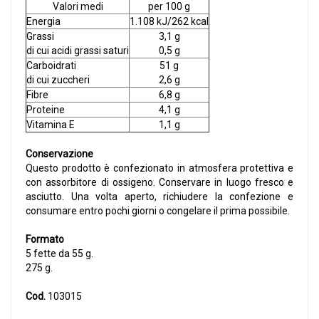
Valori medi
per 100 g
Energia
1.108 kJ/262 kcal
Grassi
3,1 g
di cui acidi grassi saturi
0,5 g
Carboidrati
51 g
di cui zuccheri
2,6 g
Fibre
6,8 g
Proteine
4,1 g
Vitamina E
1,1 g
Conservazione
Questo prodotto è confezionato in atmosfera protettiva e
con assorbitore di ossigeno. Conservare in luogo fresco e
asciutto. Una volta aperto, richiudere la confezione e
consumare entro pochi giorni o congelare il prima possibile.
Formato
5 fette da 55 g.
275 g.
Cod.
103015