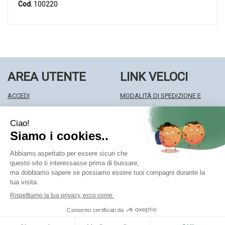
Cod.
100220
AREA UTENTE
LINK VELOCI
ACCEDI
MODALITÀ DI SPEDIZIONE E
REGISTRATI
RITIRO
WISHLIST
MODALITÀ DI PAGAMENTO
ISCRIZIONE ALLA NEWSLETTER
INFORMATIVA PRIVACY
CONDIZIONI DI VENDITA
Farmacia Centrale Srl
- Via Matteotti 18 22063 Cantù (CO)
mf.prenofa@gmail.com
|
Tel.: 031715128
| P.Iva: 03677790135 |
Numero R.E.A.: CO327309