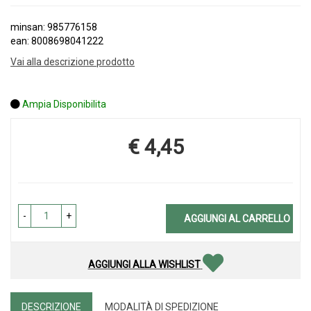
minsan: 985776158
ean: 8008698041222
Vai alla descrizione prodotto
Ampia Disponibilita
€ 4,45
Prezzo
-
+
AGGIUNGI AL CARRELLO
AGGIUNGI ALLA WISHLIST
DESCRIZIONE
MODALITÀ DI SPEDIZIONE