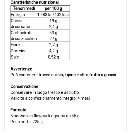
Caratteristiche nutrizionali
Tenori medi
per 100 g
Energia
1.683 kJ/402 kcal
Grassi
19 g
di cui saturi
2,4 g
Carboidrati
53 g
di cui zuccheri
27 g
Fibre
2,7 g
Proteine
4,2 g
Sale
0,52 g
Avvertenze
Può contenere tracce di
soia, lupino
e altra
frutta a guscio.
Conservazione
Conservare in luogo fresco e asciutto.
Validità a confezionamento integro: 4 mesi.
Formato
5 porzioni in flowpack ognuna da 45 g.
Peso netto: 225 g.