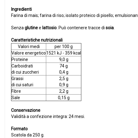
Ingredienti
Farina di mais; farina di riso; isolato proteico di pisello; emulsionan
Senza
glutine
e
lattosio
. Può contenere tracce di
soia
.
Caratteristiche nutrizionali
Valori medi
per 100 g
Valore energetico
1521 kJ - 359 kcal
Proteine
9,0 g
Carboidrati
74 g
di cui zuccheri
0,4 g
Grassi
2,5 g
di cui saturi
0,9 g
Fibre
2,2 g
Sale
0,15 g
Conservazione
Validità a confezione integra: 24 mesi.
Formato
Scatola da 250 g.