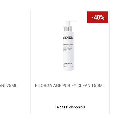
40%
EAN 150ML
FILORGA NC EF REVERSE MAT 50ML
i
2 pezzi disponibili