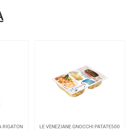
A
PATATE500
MASSIMO ZERO CASARECCE 400G