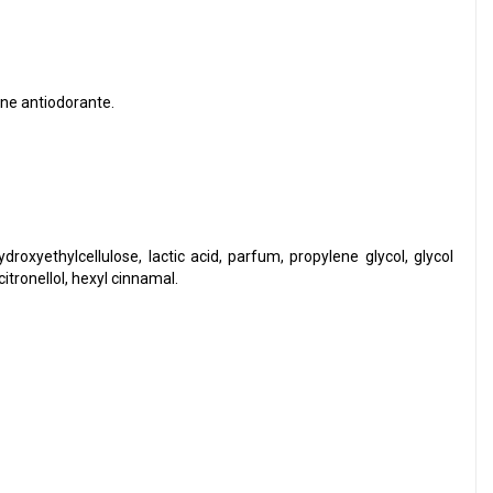
one antiodorante.
roxyethylcellulose, lactic acid, parfum, propylene glycol, glycol
tronellol, hexyl cinnamal.