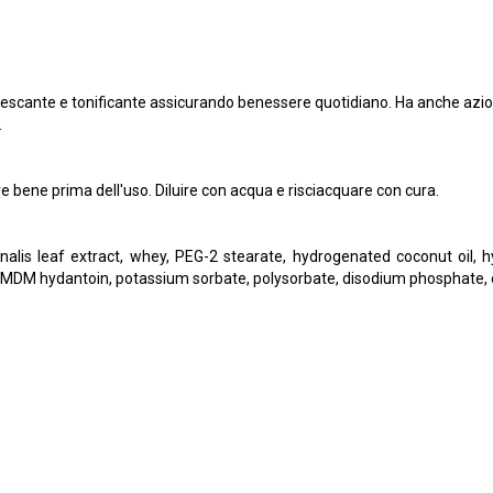
rinfrescante e tonificante assicurando benessere quotidiano. Ha anche azi
.
 bene prima dell'uso. Diluire con acqua e risciacquare con cura.
nalis leaf extract, whey, PEG-2 stearate, hydrogenated coconut oil, hyd
 DMDM hydantoin, potassium sorbate, polysorbate, disodium phosphate, ci