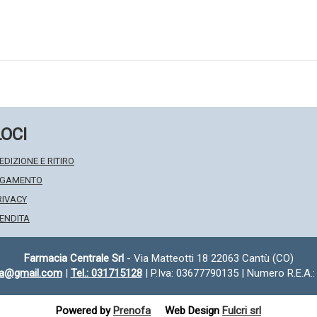
LOCI
EDIZIONE E RITIRO
PAGAMENTO
RIVACY
VENDITA
Farmacia Centrale Srl
- Via Matteotti 18 22063 Cantù (CO)
fa@gmail.com
|
Tel.: 031715128
| P.Iva: 03677790135 | Numero R.E.A.
Powered by
Prenofa
Web Design
Fulcri srl