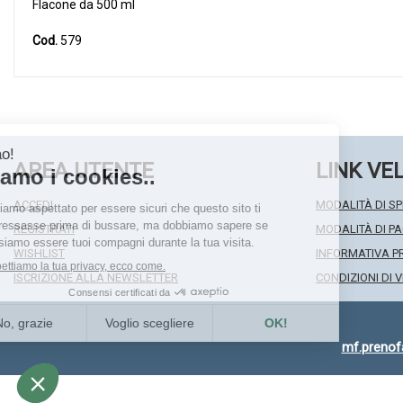
Flacone da 500 ml
Cod.
579
AREA UTENTE
LINK VE
ACCEDI
MODALITÀ DI SP
REGISTRATI
MODALITÀ DI 
WISHLIST
INFORMATIVA P
ISCRIZIONE ALLA NEWSLETTER
CONDIZIONI DI 
mf.preno