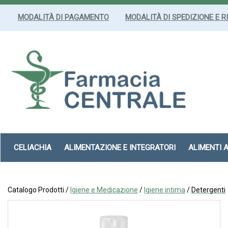
Passa
al
MODALITÀ DI PAGAMENTO
MODALITÀ DI SPEDIZIONE E R
contenuto
principale
Farmacia
Centrale
Srl
CELIACHIA
ALIMENTAZIONE E INTEGRATORI
ALIMENTI 
Catalogo Prodotti /
Igiene e Medicazione
/
Igiene intima
/
Detergenti