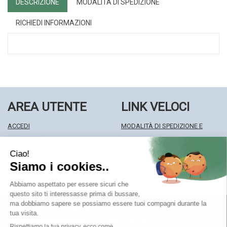
DESCRIZIONE
MODALITÀ DI SPEDIZIONE
RICHIEDI INFORMAZIONI
AREA UTENTE
LINK VELOCI
ACCEDI
MODALITÀ DI SPEDIZIONE E
REGISTRATI
RITIRO
WISHLIST
MODALITÀ DI PAGAMENTO
ISCRIZIONE ALLA NEWSLETTER
INFORMATIVA PRIVACY
CONDIZIONI DI VENDITA
Farmacia Centrale Srl
- Via Matteotti 18 22063 Cantù (CO)
mf.prenofa@gmail.com
|
Tel.: 031715128
| P.Iva: 03677790135 |