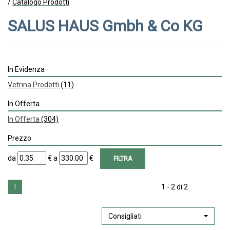
/
Catalogo Prodotti
SALUS HAUS Gmbh & Co KG
In Evidenza
Vetrina Prodotti
(11)
In Offerta
In Offerta
(304)
Prezzo
filtra
filtra
da
€
a
€
da
a
1 - 2 di 2
1
Consigliati