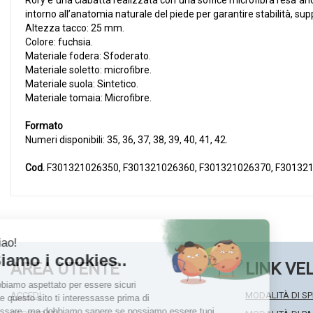
Rory è una ciabatta realizzata con una soffice microfibra resa an
intorno all’anatomia naturale del piede per garantire stabilità, s
Altezza tacco: 25 mm.
Colore: fuchsia.
Materiale fodera: Sfoderato.
Materiale soletto: microfibre.
Materiale suola: Sintetico.
Materiale tomaia: Microfibre.
Formato
Numeri disponibili: 35, 36, 37, 38, 39, 40, 41, 42.
Cod.
F301321026350, F301321026360, F301321026370, F301321
AREA UTENTE
LINK VE
ACCEDI
MODALITÀ DI SP