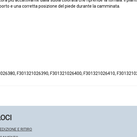
cora più accattivante dalla suola colorata che riprende la tomaia. Il pl
upporto e una corretta posizione del piede durante la camminata.
026380, F301321026390, F301321026400, F301321026410, F301321
LOCI
EDIZIONE E RITIRO