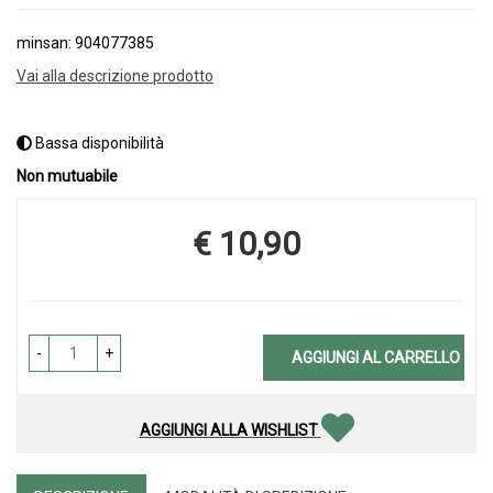
minsan: 904077385
Vai alla descrizione prodotto
Bassa disponibilità
Non mutuabile
€ 10,90
Prezzo
-
+
AGGIUNGI AL CARRELLO
AGGIUNGI ALLA WISHLIST