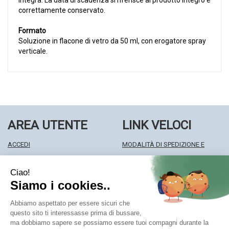
integra. La data di scadenza si riferisce al prodotto integro e
correttamente conservato.
Formato
Soluzione in flacone di vetro da 50 ml, con erogatore spray
verticale.
AREA UTENTE
LINK VELOCI
ACCEDI
MODALITÀ DI SPEDIZIONE E
REGISTRATI
RITIRO
WISHLIST
MODALITÀ DI PAGAMENTO
ISCRIZIONE ALLA NEWSLETTER
INFORMATIVA PRIVACY
CONDIZIONI DI VENDITA