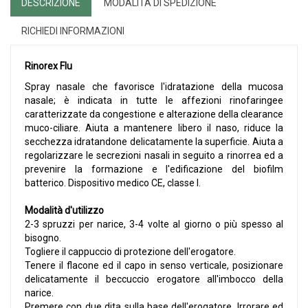
DESCRIZIONE
MODALITÀ DI SPEDIZIONE
RICHIEDI INFORMAZIONI
Rinorex Flu
Spray nasale che favorisce l'idratazione della mucosa
nasale; è indicata in tutte le affezioni rinofaringee
caratterizzate da congestione e alterazione della clearance
muco-ciliare. Aiuta a mantenere libero il naso, riduce la
secchezza idratandone delicatamente la superficie. Aiuta a
regolarizzare le secrezioni nasali in seguito a rinorrea ed a
prevenire la formazione e l'edificazione del biofilm
batterico. Dispositivo medico CE, classe I.
Modalità d'utilizzo
2-3 spruzzi per narice, 3-4 volte al giorno o più spesso al
bisogno.
Togliere il cappuccio di protezione dell'erogatore.
Tenere il flacone ed il capo in senso verticale, posizionare
delicatamente il beccuccio erogatore all'imbocco della
narice.
Premere con due dita sulla base dell'erogatore. Irrorare ed