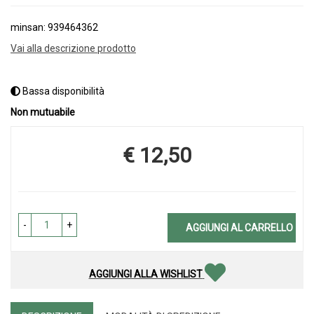
minsan: 939464362
Vai alla descrizione prodotto
Bassa disponibilità
Non mutuabile
€ 12,50
Prezzo
-
+
AGGIUNGI AL CARRELLO
AGGIUNGI ALLA WISHLIST