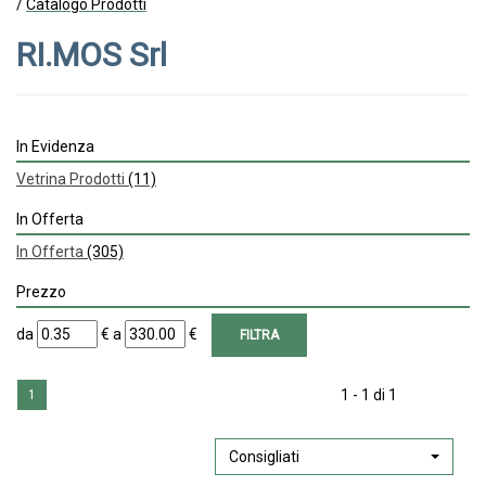
/
Catalogo Prodotti
RI.MOS Srl
In Evidenza
Vetrina Prodotti
(11)
In Offerta
In Offerta
(305)
Prezzo
filtra
filtra
da
€
a
€
da
a
1 - 1 di 1
1
Consigliati