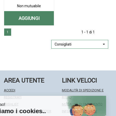
Non mutuabile
AGGIUNGI
AGGIUNGI HYPERMIX
Aggiungi HYPERMIX
Informazioni
CREMA/GEL
1 - 1 di 1
1
CREMA/GEL
su HYPERMIX
30ML AL
30ML alla
CREMA/GEL
wishlist
30ML
Consigliati
CARRELLO
AREA UTENTE
LINK VELOCI
ACCEDI
MODALITÀ DI SPEDIZIONE E
REGISTRATI
RITIRO
WISHLIST
MODALITÀ DI PAGAMENTO
ISCRIZIONE ALLA NEWSLETTER
INFORMATIVA PRIVACY