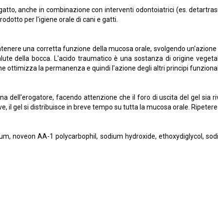
atto, anche in combinazione con interventi odontoiatrici (es. detartrasi 
otto per l'igiene orale di cani e gatti.
ntenere una corretta funzione della mucosa orale, svolgendo un'azione 
 salute della bocca. L'acido traumatico è una sostanza di origine veget
ottimizza la permanenza e quindi l'azione degli altri principi funzional
na dell'erogatore, facendo attenzione che il foro di uscita del gel sia 
, il gel si distribuisce in breve tempo su tutta la mucosa orale. Ripetere 
 gum, noveon AA-1 polycarbophil, sodium hydroxide, ethoxydiglycol, s