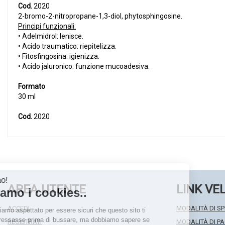
Cod.
2020
2-bromo-2-nitropropane-1,3-diol, phytosphingosine.
Principi funzionali:
• Adelmidrol: lenisce.
• Acido traumatico: riepitelizza.
• Fitosfingosina: igienizza.
• Acido jaluronico: funzione mucoadesiva.
Formato
30 ml
Cod.
2020
AREA UTENTE
LINK VE
ACCEDI
MODALITÀ DI SP
REGISTRATI
MODALITÀ DI 