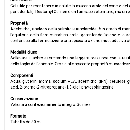
Descrizione
Gel utile per mantenere in salute la mucosa orale del cane e del g
periodontali). Restomyl Gel non è un farmaco veterinario, ma un prod
Proprietà
Adelmidrol, analogo della palmitoiletanolamide, è in grado di ma
l'equilibrio della flora microbica orale, garantendo l'igiene e la
conferisce alla formulazione una spiccata azione mucoadesiva che 
Modalità d'uso
Sollevare il labbro esercitando una leggera pressione con la testi
della taglia dell'animale. Grazie alle spiccate proprietà mucoadesive
Componenti
Aqua, glycerin, aroma, sodium PCA, adelmidrol (INN), cellulose
acid, 2-bromo-2-nitropropane-1,3-diol, phytosphingosine.
Conservazione
Validità a confezionamento integro: 36 mesi.
Formato
Tubetto da 30 ml.