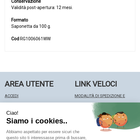
Conservazione
Validità post-apertura: 12 mesi.
Formato
Saponetta da 100 g.
Cod
RG1006061WW
AREA UTENTE
LINK VELOCI
ACCEDI
MODALITÀ DI SPEDIZIONE E
REGISTRATI
RITIRO
WISHLIST
MODALITÀ DI PAGAMENTO
ISCRIZIONE ALLA NEWSLETTER
INFORMATIVA PRIVACY
CONDIZIONI DI VENDITA