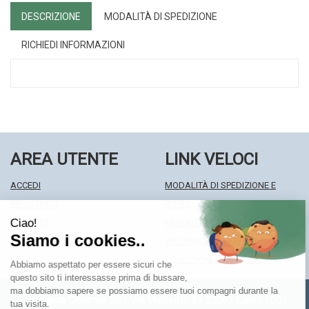
DESCRIZIONE
MODALITÀ DI SPEDIZIONE
RICHIEDI INFORMAZIONI
AREA UTENTE
LINK VELOCI
ACCEDI
MODALITÀ DI SPEDIZIONE E
REGISTRATI
RITIRO
WISHLIST
MODALITÀ DI PAGAMENTO
ISCRIZIONE ALLA NEWSLETTER
INFORMATIVA PRIVACY
CONDIZIONI DI VENDITA
Farmacia Centrale Srl
- Via Matteotti 18 22063 Cantù (CO)