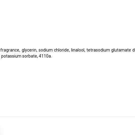
grance, glycerin, sodium chloride, linalool, tetrasodium glutamate dia
e, potassium sorbate, 4110a.