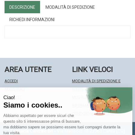
DESCRIZIONE
MODALITÀ DI SPEDIZIONE
RICHIEDI INFORMAZIONI
AREA UTENTE
LINK VELOCI
ACCEDI
MODALITÀ DI SPEDIZIONE E
REGISTRATI
RITIRO
WISHLIST
MODALITÀ DI PAGAMENTO
ISCRIZIONE ALLA NEWSLETTER
INFORMATIVA PRIVACY
CONDIZIONI DI VENDITA
Farmacia Centrale Srl
- Via Matteotti 18 22063 Cantù (CO)