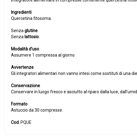
Integratore alimentare in compresse contenente quercetina fito
Ingredienti
Quercetina fitosoma.
Senza
glutine
.
Senza
lattosio
.
Modalità d’uso
Assumere 1 compressa al giorno.
Avvertenze
Gli integratori alimentari non vanno intesi come sostituti di una diet
Conservazione
Conservare in luogo fresco e asciutto al riparo dalla luce, dall’umidi
Formato
Astuccio da 30 compresse.
Cod.
PQUE