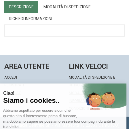
DESCRIZIONE
MODALITÀ DI SPEDIZIONE
RICHIEDI INFORMAZIONI
AREA UTENTE
LINK VELOCI
ACCEDI
MODALITÀ DI SPEDIZIONE E
REGISTRATI
RITIRO
WISHLIST
MODALITÀ DI PAGAMENTO
ISCRIZIONE ALLA NEWSLETTER
INFORMATIVA PRIVACY
CONDIZIONI DI VENDITA
Farmacia Centrale Srl
- Via Matteotti 18 22063 Cantù (CO)