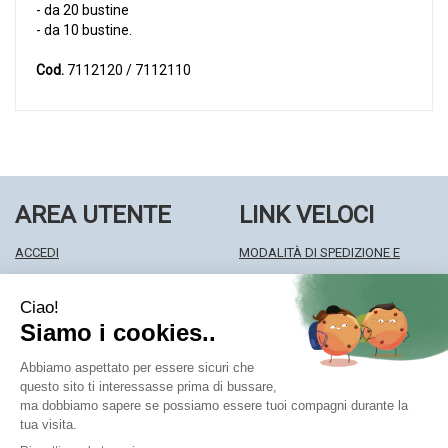
- da 20 bustine
- da 10 bustine.
Cod.
7112120 / 7112110
AREA UTENTE
LINK VELOCI
ACCEDI
MODALITÀ DI SPEDIZIONE E
REGISTRATI
RITIRO
WISHLIST
MODALITÀ DI PAGAMENTO
ISCRIZIONE ALLA NEWSLETTER
INFORMATIVA PRIVACY
CONDIZIONI DI VENDITA
Farmacia Centrale Srl
- Via Matteotti 18 22063 Cantù (CO)
mf.prenofa@gmail.com
|
Tel.: 031715128
| P.Iva: 03677790135 |