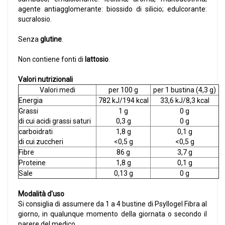
agente antiagglomerante: biossido di silicio; edulcorante:
sucralosio.
Senza
glutine
.
Non contiene fonti di
lattosio
.
Valori nutrizionali
Valori medi
per 100 g
per 1 bustina (4,3 g)
Energia
782 kJ/194 kcal
33,6 kJ/8,3 kcal
Grassi
1 g
0 g
di cui acidi grassi saturi
0,3 g
0 g
carboidrati
1,8 g
0,1 g
di cui zuccheri
<0,5 g
<0,5 g
Fibre
86 g
3,7 g
Proteine
1,8 g
0,1 g
Sale
0,13 g
0 g
Modalità d'uso
Si consiglia di assumere da 1 a 4 bustine di Psyllogel Fibra al
giorno, in qualunque momento della giornata o secondo il
parere del medico.