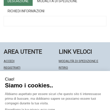
DESCRIZIONE
MODALITÀ DI SPEDIZIONE
RICHIEDI INFORMAZIONI
AREA UTENTE
LINK VELOCI
ACCEDI
MODALITÀ DI SPEDIZIONE E
REGISTRATI
RITIRO
WISHLIST
MODALITÀ DI PAGAMENTO
ISCRIZIONE ALLA NEWSLETTER
INFORMATIVA PRIVACY
CONDIZIONI DI VENDITA
Farmacia Centrale Srl
- Via Matteotti 18 22063 Cantù (CO)
mf.prenofa@gmail.com
|
Tel.: 031715128
| P.Iva: 03677790135 |