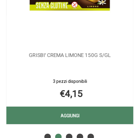
GRISBI' CREMA LIMONE 150G S/GL
3 pezzi disponibili
€4,15
UT
AGGIUNGI GRISBI'
AGGIUNGI
CREMA
Aggiungi GRISBI'
Informazioni
LIMONE
CREMA
su GRISBI'