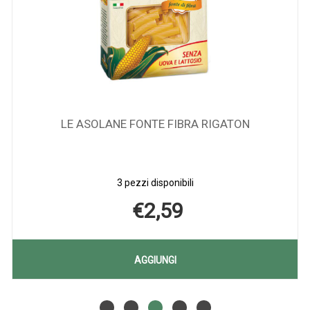
LE ASOLANE FONTE FIBRA RIGATON
3 pezzi disponibili
€2,59
AGGIUNGI LE
AGGIUNGI
ASOLANE
Aggiungi LE
Informazioni
FONTE
ASOLANE
su LE