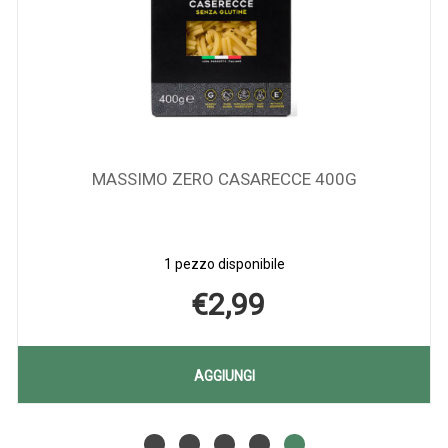
MASSIMO ZERO CASARECCE 400G
1 pezzo disponibile
€2,99
AGGIUNGI MASSIM
AGGIUNGI
ZERO
Aggiungi MASSIMO
Informazioni
CASARECCE
ZERO
su MASSIMO