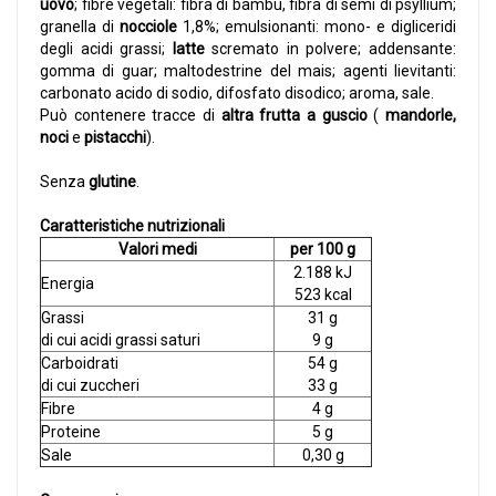
uovo
; fibre vegetali: fibra di bambù, fibra di semi di psyllium;
granella di
nocciole
1,8%; emulsionanti: mono- e digliceridi
degli acidi grassi;
latte
scremato in polvere; addensante:
gomma di guar; maltodestrine del mais; agenti lievitanti:
carbonato acido di sodio, difosfato disodico; aroma, sale.
Può contenere tracce di
altra frutta a guscio
(
mandorle,
noci
e
pistacchi
).
Senza
glutine
.
Caratteristiche nutrizionali
Valori medi
per 100 g
2.188 kJ
Energia
523 kcal
Grassi
31 g
di cui acidi grassi saturi
9 g
Carboidrati
54 g
di cui zuccheri
33 g
Fibre
4 g
Proteine
5 g
Sale
0,30 g