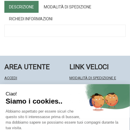
DESCRIZIONE
MODALITÀ DI SPEDIZIONE
RICHIEDI INFORMAZIONI
AREA UTENTE
LINK VELOCI
ACCEDI
MODALITÀ DI SPEDIZIONE E
REGISTRATI
RITIRO
WISHLIST
MODALITÀ DI PAGAMENTO
ISCRIZIONE ALLA NEWSLETTER
INFORMATIVA PRIVACY
CONDIZIONI DI VENDITA
Farmacia Centrale Srl
- Via Matteotti 18 22063 Cantù (CO)