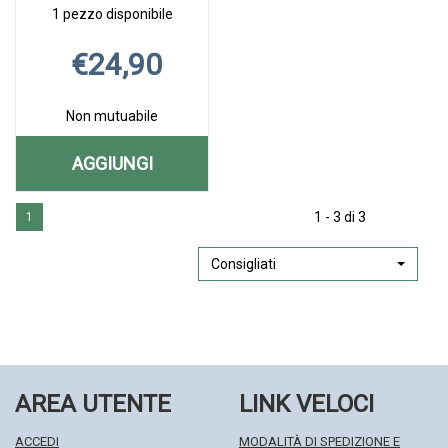
1 pezzo disponibile
€24,90
Non mutuabile
AGGIUNGI
AGGIUNGI UROXIN
Aggiungi UROXIN
Informazioni
4G
1 - 3 di 3
1
4G
su UROXIN
14BUST AL
14BUST alla
4G
wishlist
14BUST
Consigliati
CARRELLO
AREA UTENTE
LINK VELOCI
ACCEDI
MODALITÀ DI SPEDIZIONE E