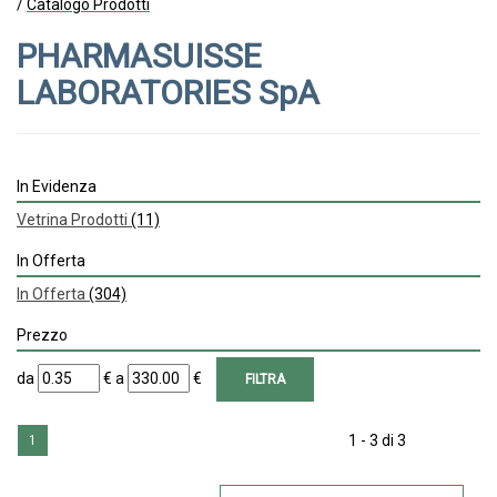
/
Catalogo Prodotti
PHARMASUISSE
LABORATORIES SpA
In Evidenza
Vetrina Prodotti
(11)
In Offerta
In Offerta
(304)
Prezzo
filtra
filtra
da
€
a
€
da
a
1 - 3 di 3
1